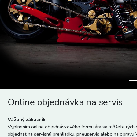
<
Online objednávka na servis
Vážený zákazník,
Vyplnením online objednávkového formulára sa môžete rýchl
objednať na servisnú prehliadku, pneuservis alebo na opravu